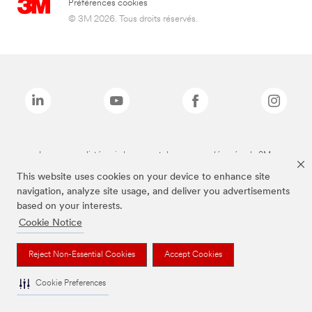
Préférences cookies
© 3M 2026. Tous droits réservés.
Les marques listées ci-dessus sont des marques déposées de 3M.
This website uses cookies on your device to enhance site
navigation, analyze site usage, and deliver you advertisements
based on your interests.
Cookie Notice
Reject Non-Essential Cookies
Accept Cookies
Cookie Preferences