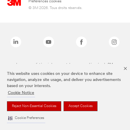
Préférences cookies
© 3M 2026. Tous droits réservés.
Les marques listées ci-dessus sont des marques déposées de 3M.
This website uses cookies on your device to enhance site
navigation, analyze site usage, and deliver you advertisements
based on your interests.
Cookie Notice
Reject Non-Essential Cookies
Accept Cookies
Cookie Preferences