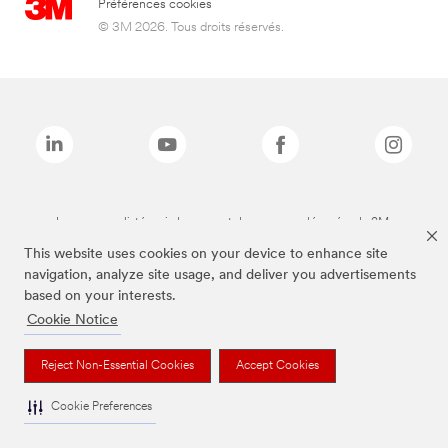
Préférences cookies
© 3M 2026. Tous droits réservés.
Les marques listées ci-dessus sont des marques déposées de 3M.
This website uses cookies on your device to enhance site
navigation, analyze site usage, and deliver you advertisements
based on your interests.
Cookie Notice
Reject Non-Essential Cookies
Accept Cookies
Cookie Preferences