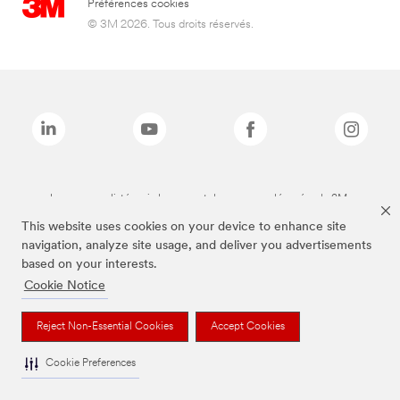
Préférences cookies
© 3M 2026. Tous droits réservés.
Les marques listées ci-dessus sont des marques déposées de 3M.
This website uses cookies on your device to enhance site
navigation, analyze site usage, and deliver you advertisements
based on your interests.
Cookie Notice
Reject Non-Essential Cookies
Accept Cookies
Cookie Preferences