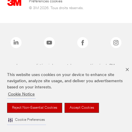
Préférences cookies
© 3M 2026. Tous droits réservés.
Les marques listées ci-dessus sont des marques déposées de 3M.
This website uses cookies on your device to enhance site
navigation, analyze site usage, and deliver you advertisements
based on your interests.
Cookie Notice
Reject Non-Essential Cookies
Accept Cookies
Cookie Preferences