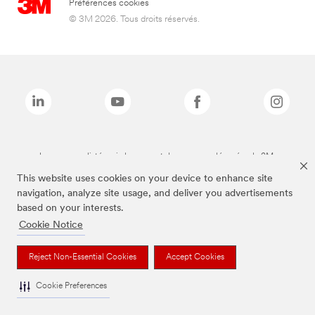
Préférences cookies
© 3M 2026. Tous droits réservés.
Les marques listées ci-dessus sont des marques déposées de 3M.
This website uses cookies on your device to enhance site
navigation, analyze site usage, and deliver you advertisements
based on your interests.
Cookie Notice
Reject Non-Essential Cookies
Accept Cookies
Cookie Preferences