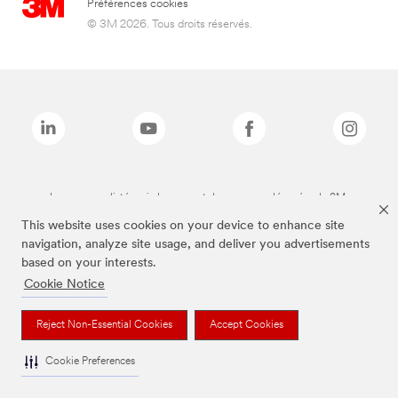
Préférences cookies
© 3M 2026. Tous droits réservés.
Les marques listées ci-dessus sont des marques déposées de 3M.
This website uses cookies on your device to enhance site
navigation, analyze site usage, and deliver you advertisements
based on your interests.
Cookie Notice
Reject Non-Essential Cookies
Accept Cookies
Cookie Preferences