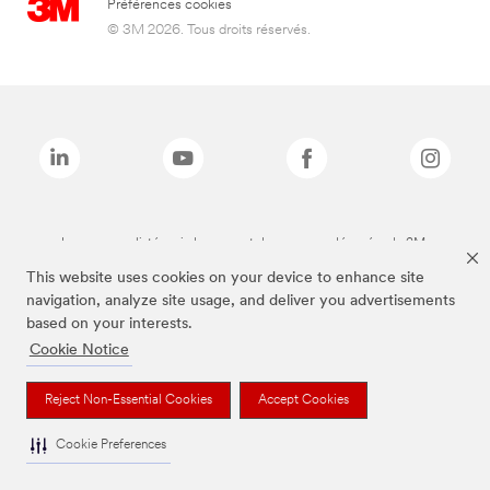
Préférences cookies
© 3M 2026. Tous droits réservés.
Les marques listées ci-dessus sont des marques déposées de 3M.
This website uses cookies on your device to enhance site
navigation, analyze site usage, and deliver you advertisements
based on your interests.
Cookie Notice
Reject Non-Essential Cookies
Accept Cookies
Cookie Preferences