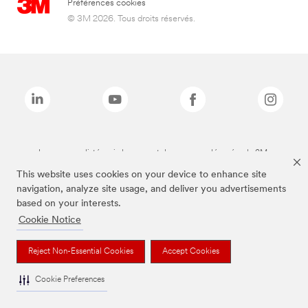
Préférences cookies
© 3M 2026. Tous droits réservés.
Les marques listées ci-dessus sont des marques déposées de 3M.
This website uses cookies on your device to enhance site
navigation, analyze site usage, and deliver you advertisements
based on your interests.
Cookie Notice
Reject Non-Essential Cookies
Accept Cookies
Cookie Preferences