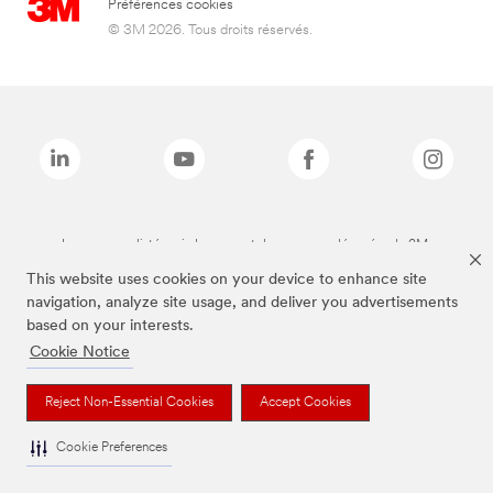
Préférences cookies
© 3M 2026. Tous droits réservés.
Les marques listées ci-dessus sont des marques déposées de 3M.
This website uses cookies on your device to enhance site
navigation, analyze site usage, and deliver you advertisements
based on your interests.
Cookie Notice
Reject Non-Essential Cookies
Accept Cookies
Cookie Preferences