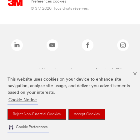
Préférences cookies
© 3M 2026. Tous droits réservés.
Les marques listées ci-dessus sont des marques déposées de 3M.
This website uses cookies on your device to enhance site
navigation, analyze site usage, and deliver you advertisements
based on your interests.
Cookie Notice
Reject Non-Essential Cookies
Accept Cookies
Cookie Preferences