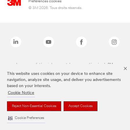
Préférences cookies
© 3M 2026. Tous droits réservés.
Les marques listées ci-dessus sont des marques déposées de 3M.
This website uses cookies on your device to enhance site
navigation, analyze site usage, and deliver you advertisements
based on your interests.
Cookie Notice
Reject Non-Essential Cookies
Accept Cookies
Cookie Preferences