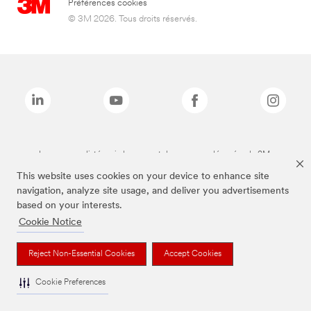
Préférences cookies
© 3M 2026. Tous droits réservés.
Les marques listées ci-dessus sont des marques déposées de 3M.
This website uses cookies on your device to enhance site
navigation, analyze site usage, and deliver you advertisements
based on your interests.
Cookie Notice
Reject Non-Essential Cookies
Accept Cookies
Cookie Preferences