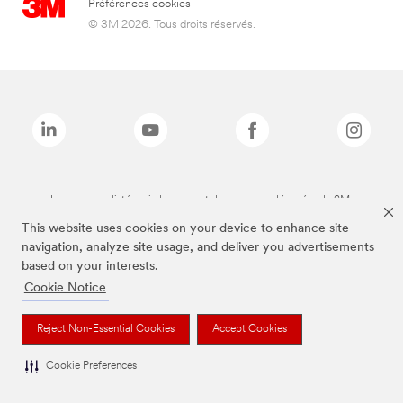
Préférences cookies
© 3M 2026. Tous droits réservés.
Les marques listées ci-dessus sont des marques déposées de 3M.
This website uses cookies on your device to enhance site
navigation, analyze site usage, and deliver you advertisements
based on your interests.
Cookie Notice
Reject Non-Essential Cookies
Accept Cookies
Cookie Preferences