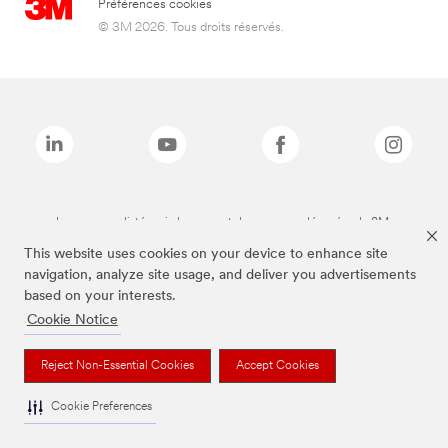
Préférences cookies
© 3M 2026. Tous droits réservés.
Les marques listées ci-dessus sont des marques déposées de 3M.
This website uses cookies on your device to enhance site
navigation, analyze site usage, and deliver you advertisements
based on your interests.
Cookie Notice
Reject Non-Essential Cookies
Accept Cookies
Cookie Preferences