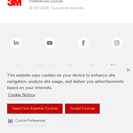
Préférences cookies
© 3M 2026. Tous droits réservés.
Les marques listées ci-dessus sont des marques déposées de 3M.
This website uses cookies on your device to enhance site
navigation, analyze site usage, and deliver you advertisements
based on your interests.
Cookie Notice
Reject Non-Essential Cookies
Accept Cookies
Cookie Preferences