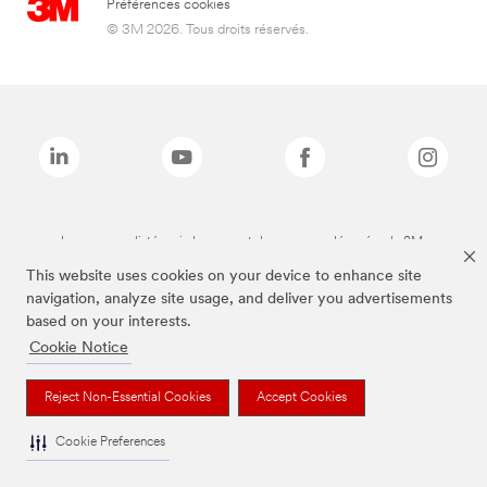
Préférences cookies
© 3M 2026. Tous droits réservés.
Les marques listées ci-dessus sont des marques déposées de 3M.
This website uses cookies on your device to enhance site
navigation, analyze site usage, and deliver you advertisements
based on your interests.
Cookie Notice
Reject Non-Essential Cookies
Accept Cookies
Cookie Preferences