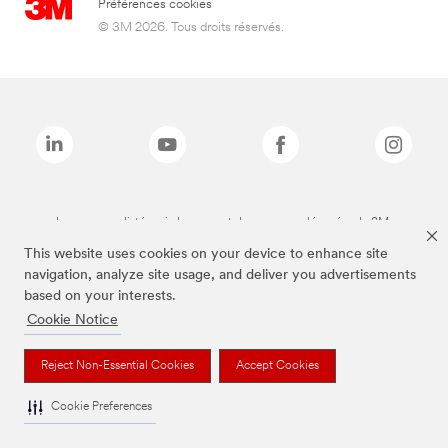
Préférences cookies
© 3M 2026. Tous droits réservés.
Les marques listées ci-dessus sont des marques déposées de 3M.
This website uses cookies on your device to enhance site
navigation, analyze site usage, and deliver you advertisements
based on your interests.
Cookie Notice
Reject Non-Essential Cookies
Accept Cookies
Cookie Preferences