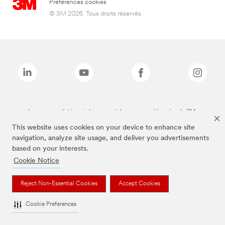
Préférences cookies
© 3M 2026. Tous droits réservés.
Les marques listées ci-dessus sont des marques déposées de 3M.
This website uses cookies on your device to enhance site
navigation, analyze site usage, and deliver you advertisements
based on your interests.
Cookie Notice
Reject Non-Essential Cookies
Accept Cookies
Cookie Preferences