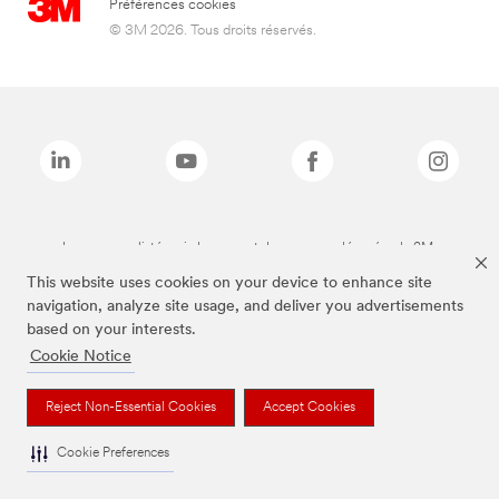
Préférences cookies
© 3M 2026. Tous droits réservés.
Les marques listées ci-dessus sont des marques déposées de 3M.
This website uses cookies on your device to enhance site
navigation, analyze site usage, and deliver you advertisements
based on your interests.
Cookie Notice
Reject Non-Essential Cookies
Accept Cookies
Cookie Preferences