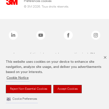
Préférences cookies
© 3M 2026. Tous droits réservés.
Les marques listées ci-dessus sont des marques déposées de 3M.
This website uses cookies on your device to enhance site
navigation, analyze site usage, and deliver you advertisements
based on your interests.
Cookie Notice
Reject Non-Essential Cookies
Accept Cookies
Cookie Preferences