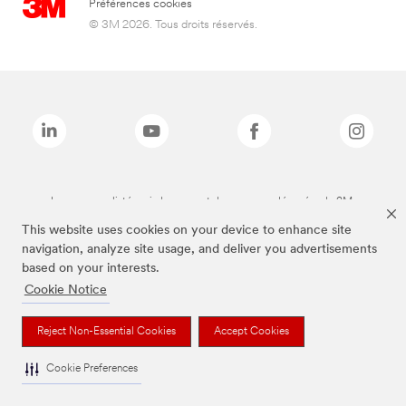
Préférences cookies
© 3M 2026. Tous droits réservés.
Les marques listées ci-dessus sont des marques déposées de 3M.
This website uses cookies on your device to enhance site
navigation, analyze site usage, and deliver you advertisements
based on your interests.
Cookie Notice
Reject Non-Essential Cookies
Accept Cookies
Cookie Preferences