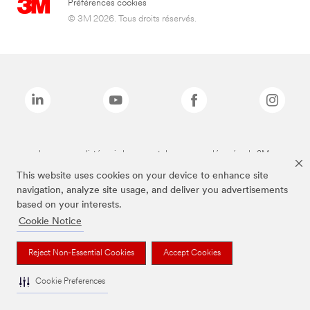
Préférences cookies
© 3M 2026. Tous droits réservés.
Les marques listées ci-dessus sont des marques déposées de 3M.
This website uses cookies on your device to enhance site
navigation, analyze site usage, and deliver you advertisements
based on your interests.
Cookie Notice
Reject Non-Essential Cookies
Accept Cookies
Cookie Preferences