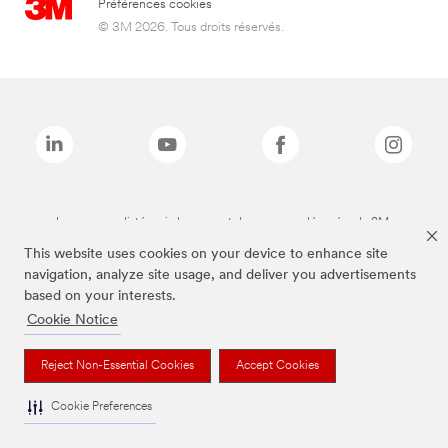
Préférences cookies
© 3M 2026. Tous droits réservés.
Les marques listées ci-dessus sont des marques déposées de 3M.
This website uses cookies on your device to enhance site
navigation, analyze site usage, and deliver you advertisements
based on your interests.
Cookie Notice
Reject Non-Essential Cookies
Accept Cookies
Cookie Preferences