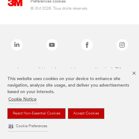
Préférences cookies
© 3M 2026. Tous droits réservés.
Les marques listées ci-dessus sont des marques déposées de 3M.
This website uses cookies on your device to enhance site
navigation, analyze site usage, and deliver you advertisements
based on your interests.
Cookie Notice
Reject Non-Essential Cookies
Accept Cookies
Cookie Preferences