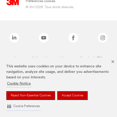
Préférences cookies
© 3M 2026. Tous droits réservés.
Les marques listées ci-dessus sont des marques déposées de 3M.
This website uses cookies on your device to enhance site
navigation, analyze site usage, and deliver you advertisements
based on your interests.
Cookie Notice
Reject Non-Essential Cookies
Accept Cookies
Cookie Preferences