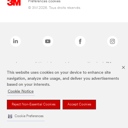
Préférences cookies
© 3M 2026. Tous droits réservés.
Les marques listées ci-dessus sont des marques déposées de 3M.
This website uses cookies on your device to enhance site
navigation, analyze site usage, and deliver you advertisements
based on your interests.
Cookie Notice
Reject Non-Essential Cookies
Accept Cookies
Cookie Preferences