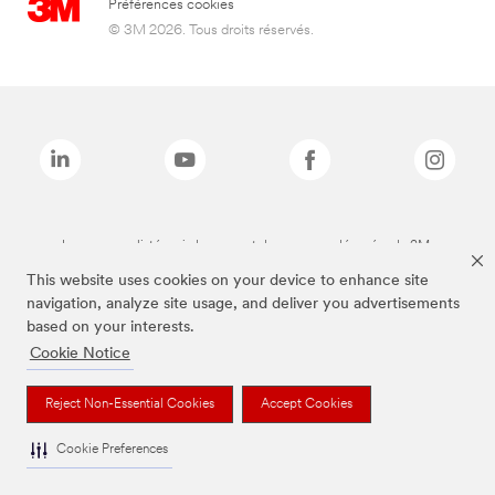
Préférences cookies
© 3M 2026. Tous droits réservés.
Les marques listées ci-dessus sont des marques déposées de 3M.
This website uses cookies on your device to enhance site
navigation, analyze site usage, and deliver you advertisements
based on your interests.
Cookie Notice
Reject Non-Essential Cookies
Accept Cookies
Cookie Preferences