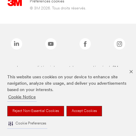
Préférences cookies
© 3M 2026. Tous droits réservés.
Les marques listées ci-dessus sont des marques déposées de 3M.
This website uses cookies on your device to enhance site
navigation, analyze site usage, and deliver you advertisements
based on your interests.
Cookie Notice
Reject Non-Essential Cookies
Accept Cookies
Cookie Preferences