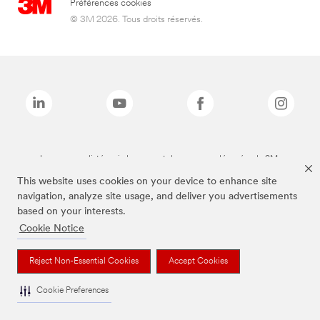
Préférences cookies
© 3M 2026. Tous droits réservés.
Les marques listées ci-dessus sont des marques déposées de 3M.
This website uses cookies on your device to enhance site
navigation, analyze site usage, and deliver you advertisements
based on your interests.
Cookie Notice
Reject Non-Essential Cookies
Accept Cookies
Cookie Preferences