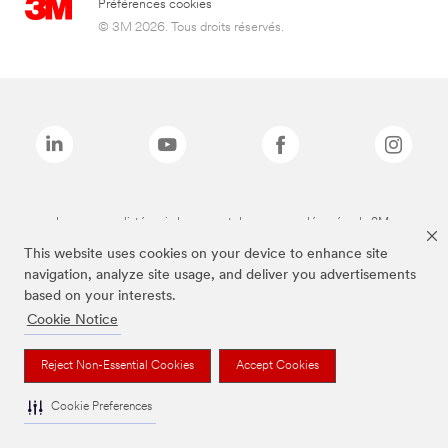
Préférences cookies
© 3M 2026. Tous droits réservés.
Les marques listées ci-dessus sont des marques déposées de 3M.
This website uses cookies on your device to enhance site
navigation, analyze site usage, and deliver you advertisements
based on your interests.
Cookie Notice
Reject Non-Essential Cookies
Accept Cookies
Cookie Preferences