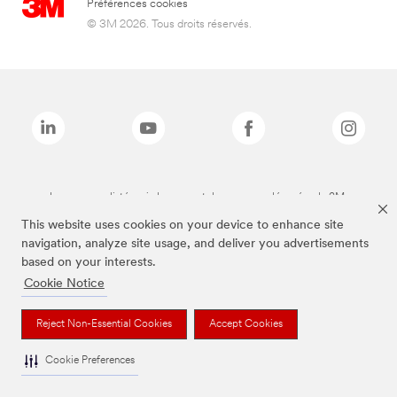
Préférences cookies
© 3M 2026. Tous droits réservés.
Les marques listées ci-dessus sont des marques déposées de 3M.
This website uses cookies on your device to enhance site
navigation, analyze site usage, and deliver you advertisements
based on your interests.
Cookie Notice
Reject Non-Essential Cookies
Accept Cookies
Cookie Preferences