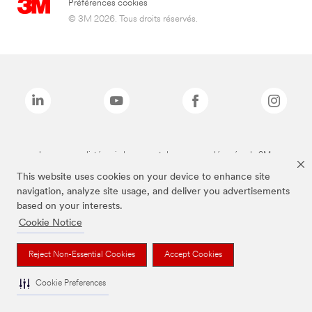
Préférences cookies
© 3M 2026. Tous droits réservés.
Les marques listées ci-dessus sont des marques déposées de 3M.
This website uses cookies on your device to enhance site
navigation, analyze site usage, and deliver you advertisements
based on your interests.
Cookie Notice
Reject Non-Essential Cookies
Accept Cookies
Cookie Preferences