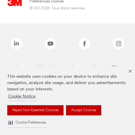
Préférences cookies
© 3M 2026. Tous droits réservés.
Les marques listées ci-dessus sont des marques déposées de 3M.
This website uses cookies on your device to enhance site
navigation, analyze site usage, and deliver you advertisements
based on your interests.
Cookie Notice
Reject Non-Essential Cookies
Accept Cookies
Cookie Preferences