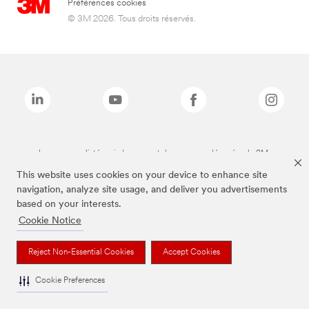
Préférences cookies
© 3M 2026. Tous droits réservés.
Les marques listées ci-dessus sont des marques déposées de 3M.
This website uses cookies on your device to enhance site
navigation, analyze site usage, and deliver you advertisements
based on your interests.
Cookie Notice
Reject Non-Essential Cookies
Accept Cookies
Cookie Preferences