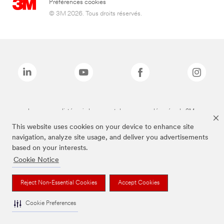
Préférences cookies
© 3M 2026. Tous droits réservés.
Les marques listées ci-dessus sont des marques déposées de 3M.
This website uses cookies on your device to enhance site
navigation, analyze site usage, and deliver you advertisements
based on your interests.
Cookie Notice
Reject Non-Essential Cookies
Accept Cookies
Cookie Preferences