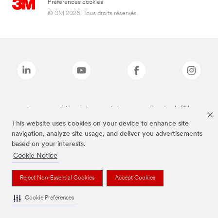
Préférences cookies
© 3M 2026. Tous droits réservés.
Les marques listées ci-dessus sont des marques déposées de 3M.
This website uses cookies on your device to enhance site
navigation, analyze site usage, and deliver you advertisements
based on your interests.
Cookie Notice
Reject Non-Essential Cookies
Accept Cookies
Cookie Preferences