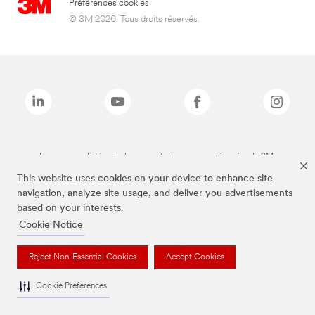
Préférences cookies
© 3M 2026. Tous droits réservés.
Les marques listées ci-dessus sont des marques déposées de 3M.
This website uses cookies on your device to enhance site
navigation, analyze site usage, and deliver you advertisements
based on your interests.
Cookie Notice
Reject Non-Essential Cookies
Accept Cookies
Cookie Preferences