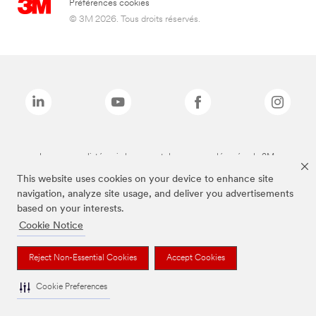
Préférences cookies
© 3M 2026. Tous droits réservés.
Les marques listées ci-dessus sont des marques déposées de 3M.
This website uses cookies on your device to enhance site
navigation, analyze site usage, and deliver you advertisements
based on your interests.
Cookie Notice
Reject Non-Essential Cookies
Accept Cookies
Cookie Preferences