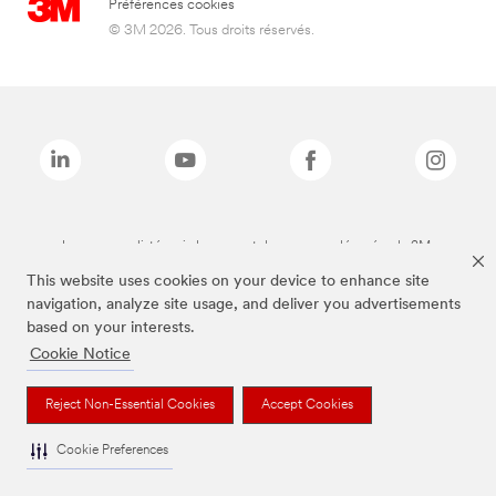
Préférences cookies
© 3M 2026. Tous droits réservés.
Les marques listées ci-dessus sont des marques déposées de 3M.
This website uses cookies on your device to enhance site
navigation, analyze site usage, and deliver you advertisements
based on your interests.
Cookie Notice
Reject Non-Essential Cookies
Accept Cookies
Cookie Preferences