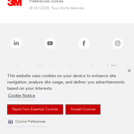
Préférences cookies
© 3M 2026. Tous droits réservés.
Les marques listées ci-dessus sont des marques déposées de 3M.
This website uses cookies on your device to enhance site
navigation, analyze site usage, and deliver you advertisements
based on your interests.
Cookie Notice
Reject Non-Essential Cookies
Accept Cookies
Cookie Preferences