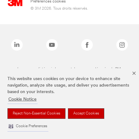
Préférences cookies
© 3M 2026. Tous droits réservés.
Les marques listées ci-dessus sont des marques déposées de 3M.
This website uses cookies on your device to enhance site
navigation, analyze site usage, and deliver you advertisements
based on your interests.
Cookie Notice
Reject Non-Essential Cookies
Accept Cookies
Cookie Preferences