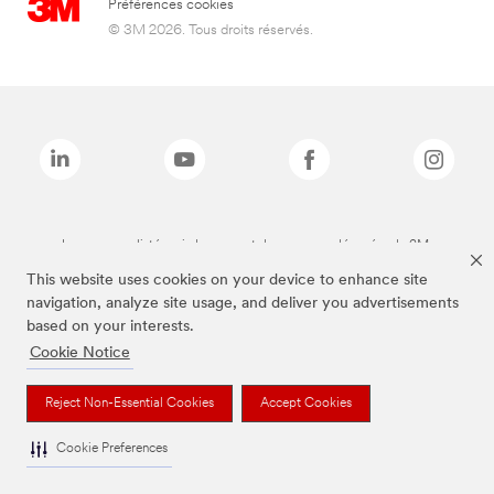
Préférences cookies
© 3M 2026. Tous droits réservés.
Les marques listées ci-dessus sont des marques déposées de 3M.
This website uses cookies on your device to enhance site
navigation, analyze site usage, and deliver you advertisements
based on your interests.
Cookie Notice
Reject Non-Essential Cookies
Accept Cookies
Cookie Preferences