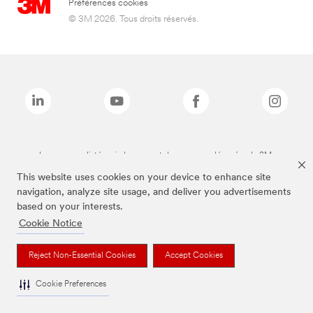
Préférences cookies
© 3M 2026. Tous droits réservés.
Les marques listées ci-dessus sont des marques déposées de 3M.
This website uses cookies on your device to enhance site
navigation, analyze site usage, and deliver you advertisements
based on your interests.
Cookie Notice
Reject Non-Essential Cookies
Accept Cookies
Cookie Preferences