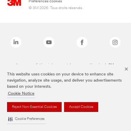
Préférences cookies
© 3M 2026. Tous droits réservés.
Les marques listées ci-dessus sont des marques déposées de 3M.
This website uses cookies on your device to enhance site
navigation, analyze site usage, and deliver you advertisements
based on your interests.
Cookie Notice
Reject Non-Essential Cookies
Accept Cookies
Cookie Preferences