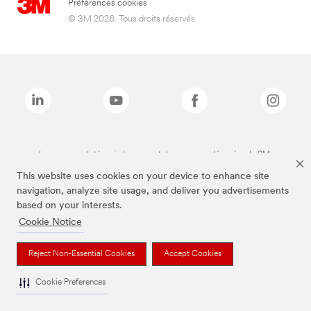
Préférences cookies
© 3M 2026. Tous droits réservés.
Les marques listées ci-dessus sont des marques déposées de 3M.
This website uses cookies on your device to enhance site
navigation, analyze site usage, and deliver you advertisements
based on your interests.
Cookie Notice
Reject Non-Essential Cookies
Accept Cookies
Cookie Preferences