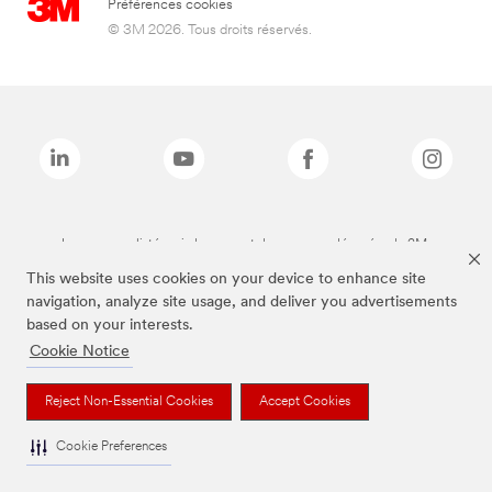
Préférences cookies
© 3M 2026. Tous droits réservés.
Les marques listées ci-dessus sont des marques déposées de 3M.
This website uses cookies on your device to enhance site
navigation, analyze site usage, and deliver you advertisements
based on your interests.
Cookie Notice
Reject Non-Essential Cookies
Accept Cookies
Cookie Preferences