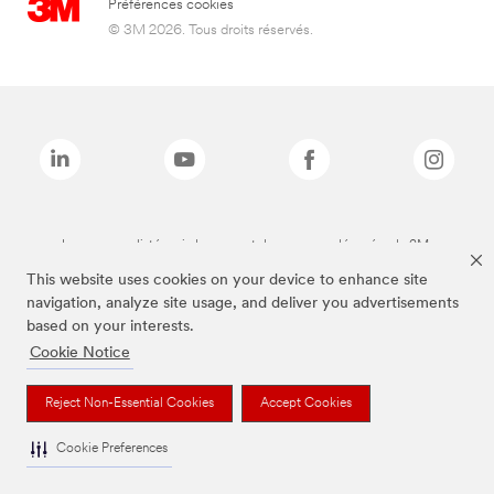
Préférences cookies
© 3M 2026. Tous droits réservés.
Les marques listées ci-dessus sont des marques déposées de 3M.
This website uses cookies on your device to enhance site
navigation, analyze site usage, and deliver you advertisements
based on your interests.
Cookie Notice
Reject Non-Essential Cookies
Accept Cookies
Cookie Preferences