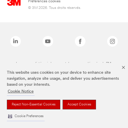
Préférences cookies
© 3M 2026. Tous droits réservés.
Les marques listées ci-dessus sont des marques déposées de 3M.
This website uses cookies on your device to enhance site
navigation, analyze site usage, and deliver you advertisements
based on your interests.
Cookie Notice
Reject Non-Essential Cookies
Accept Cookies
Cookie Preferences