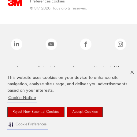
Préférences cookies
© 3M 2026. Tous droits réservés.
Les marques listées ci-dessus sont des marques déposées de 3M.
This website uses cookies on your device to enhance site
navigation, analyze site usage, and deliver you advertisements
based on your interests.
Cookie Notice
Reject Non-Essential Cookies
Accept Cookies
Cookie Preferences